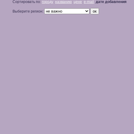
Сортировать по:
городу
названию
цене
e-mail
дате добавления
Выберите регион: