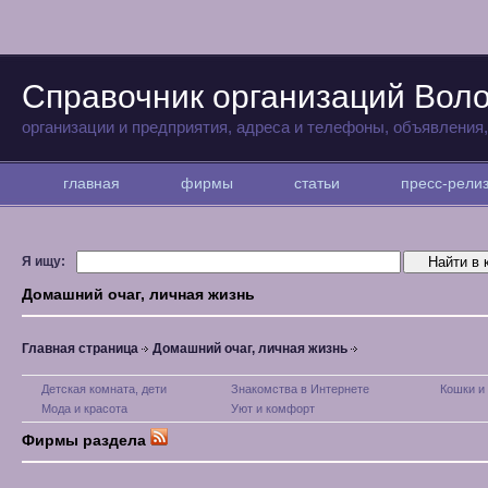
Справочник организаций Вол
организации и предприятия, адреса и телефоны, объявления
главная
фирмы
статьи
пресс-рел
Я ищу:
Домашний очаг, личная жизнь
Главная страница
Домашний очаг, личная жизнь
Детская комната, дети
Знакомства в Интернете
Кошки и
Мода и красота
Уют и комфорт
Фирмы раздела