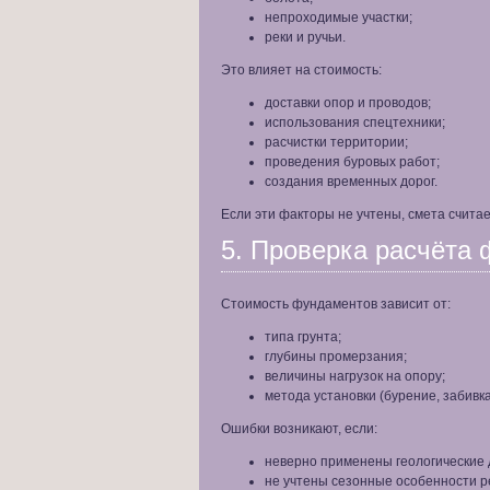
непроходимые участки;
реки и ручьи.
Это влияет на стоимость:
доставки опор и проводов;
использования спецтехники;
расчистки территории;
проведения буровых работ;
создания временных дорог.
Если эти факторы не учтены, смета счита
5. Проверка расчёта
Стоимость фундаментов зависит от:
типа грунта;
глубины промерзания;
величины нагрузок на опору;
метода установки (бурение, забивка
Ошибки возникают, если:
неверно применены геологические 
не учтены сезонные особенности р