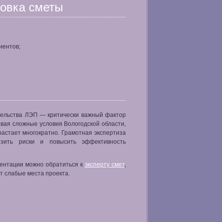
ровка сметы
иентов;
тельства ЛЭП — критически важный фактор
вая сложные условия Вологодской области,
астает многократно. Грамотная экспертиза
изить риски и повысить эффективность
ментации можно обратиться к
эксперту смет
,
т слабые места проекта.