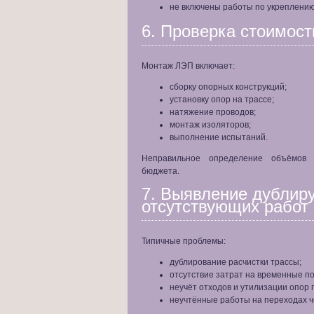
не включены работы по укреплению
6. Проверка стоимос
Монтаж ЛЭП включает:
сборку опорных конструкций;
установку опор на трассе;
натяжение проводов;
монтаж изоляторов;
выполнение испытаний.
Неправильное определение объёмов 
бюджета.
7. Выявление дублир
отсутствующих работ
Типичные проблемы:
дублирование расчистки трассы;
отсутствие затрат на временные п
неучёт отходов и утилизации опор 
неучтённые работы на переходах че