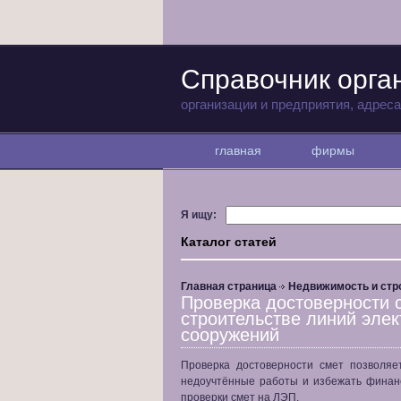
Справочник орга
организации и предприятия, адрес
главная
фирмы
Я ищу:
Каталог статей
Главная страница
Недвижимость и стр
Проверка достоверности 
строительстве линий эле
сооружений
Проверка достоверности смет позволяе
недоучтённые работы и избежать финан
проверки смет на ЛЭП.