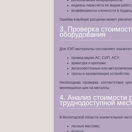
региональные коэффициенты;
индексы пересчёта по видам работ;
коэффициенты сложности в трудно
Ошибка в выборе расценки может увеличит
3. Проверка стоимост
оборудования
Для ЛЭП материалы составляют значител
провод марки АС, СИП, АСУ;
арматура и крепежи;
железобетонные или металлически
тросы и заземляющие устройства.
Необходима проверка соответствия це
меняющихся цен на металлы.
4. Анализ стоимости 
труднодоступной мес
В Вологодской области значительная част
лесные массивы;
болота;