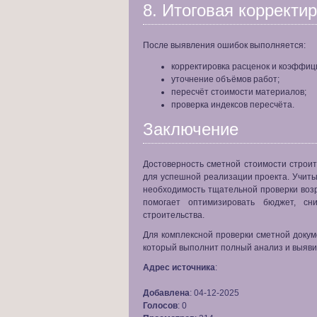
8. Итоговая корректи
После выявления ошибок выполняется:
корректировка расценок и коэффиц
уточнение объёмов работ;
пересчёт стоимости материалов;
проверка индексов пересчёта.
Заключение
Достоверность сметной стоимости строи
для успешной реализации проекта. Учиты
необходимость тщательной проверки возр
помогает оптимизировать бюджет, сн
строительства.
Для комплексной проверки сметной доку
который выполнит полный анализ и выяви
Адрес источника
:
Добавлена
: 04-12-2025
Голосов
: 0