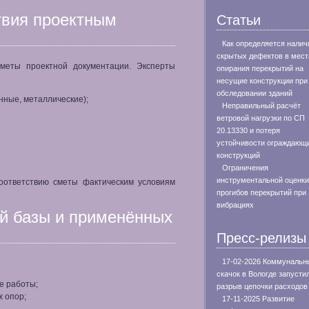
твия проектным
Статьи
Как определяется налич
скрытых дефектов в мест
меты проектной документации. Эксперты
опирания перекрытий на
несущие конструкции при
обследовании зданий
нные, металлические);
Неправильный расчёт
ветровой нагрузки по СП
20.13330 и потеря
устойчивости ограждающ
конструкций
Ограничения
инструментальной оценки
оответствию сметы фактическим условиям
прогибов перекрытий при
вибрациях
ой базы и применённых
Пресс-релизы
17-02-2026 Коммунальн
скачок в Вологде запусти
е работы;
разрыв цепочки расходов
ж опор;
17-11-2025 Развитие