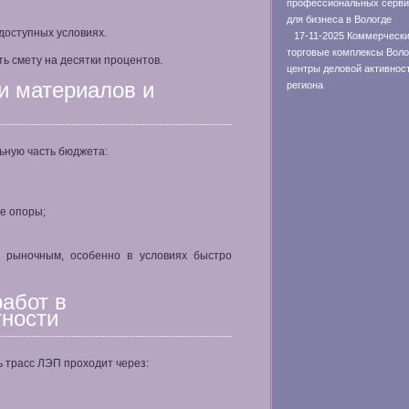
профессиональных серви
для бизнеса в Вологде
доступных условиях.
17-11-2025 Коммерчески
торговые комплексы Воло
ь смету на десятки процентов.
центры деловой активнос
и материалов и
региона
ьную часть бюджета:
е опоры;
н рыночным, особенно в условиях быстро
работ в
тности
ь трасс ЛЭП проходит через: