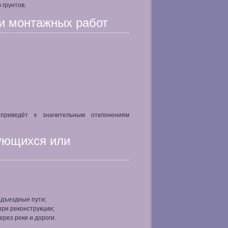
 грунтов.
ти монтажных работ
приведёт к значительным отклонениям
ующихся или
одъездные пути;
при реконструкции;
рез реки и дороги.