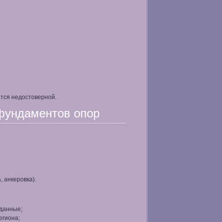
ется недостоверной.
 фундаментов опор
, анкеровка).
данные;
егиона;