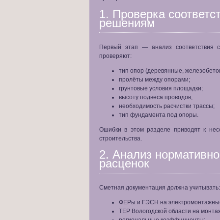
1. Проверка соответс
решениям
Первый этап — анализ соответствия с
проверяют:
тип опор (деревянные, железобето
пролёты между опорами;
грунтовые условия площадки;
высоту подвеса проводов;
необходимость расчистки трассы;
тип фундамента под опоры.
Ошибки в этом разделе приводят к нес
строительства.
2. Анализ нормативн
расценок
Сметная документация должна учитывать:
ФЕРы и ГЭСН на электромонтажны
ТЕР Вологодской области на монта