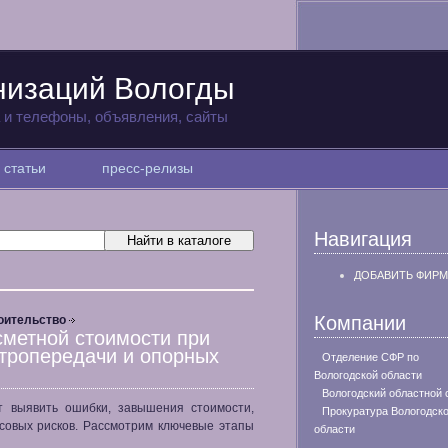
низаций Вологды
а и телефоны, объявления, сайты
статьи
пресс-релизы
Навигация
ДОБАВИТЬ ФИРМ
Компании
оительство
сметной стоимости при
ктропередачи и опорных
Отделение СФР по
Вологодской области
Вологодский областной 
т выявить ошибки, завышения стоимости,
Прокуратура Вологодск
совых рисков. Рассмотрим ключевые этапы
области