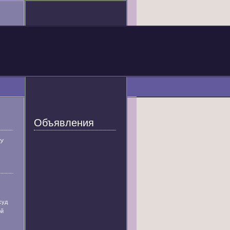
Объявления
У
суд
ой