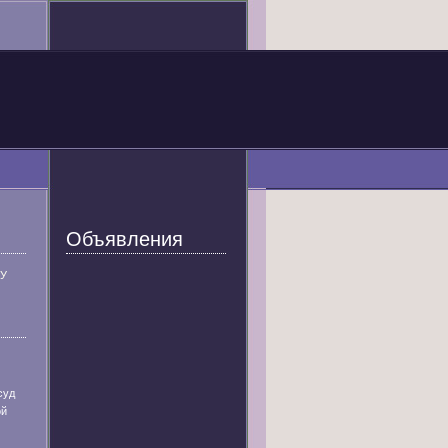
Объявления
У
суд
ой