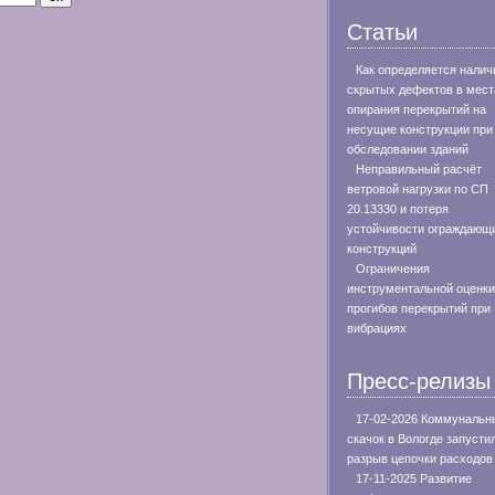
Статьи
Как определяется налич
скрытых дефектов в мест
опирания перекрытий на
несущие конструкции при
обследовании зданий
Неправильный расчёт
ветровой нагрузки по СП
20.13330 и потеря
устойчивости ограждающ
конструкций
Ограничения
инструментальной оценки
прогибов перекрытий при
вибрациях
Пресс-релизы
17-02-2026 Коммунальн
скачок в Вологде запусти
разрыв цепочки расходов
17-11-2025 Развитие