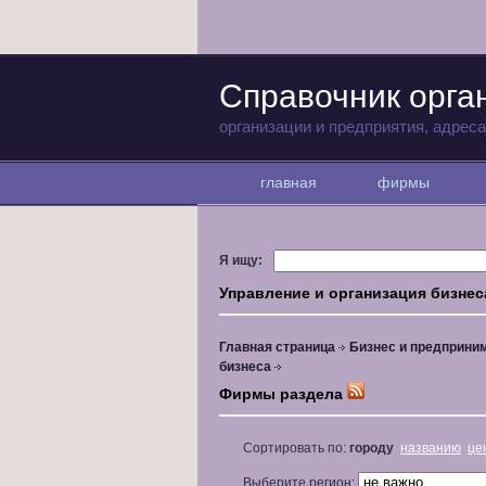
Справочник орга
организации и предприятия, адрес
главная
фирмы
Я ищу:
Управление и организация бизнес
Главная страница
Бизнес и предприни
бизнеса
Фирмы раздела
Сортировать по:
городу
названию
це
Выберите регион: