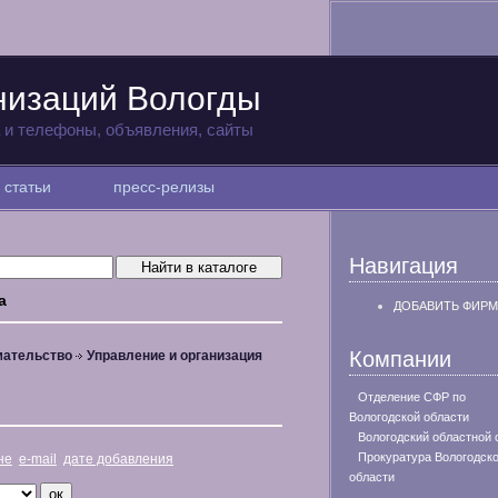
низаций Вологды
а и телефоны, объявления, сайты
статьи
пресс-релизы
Навигация
а
ДОБАВИТЬ ФИРМ
Компании
мательство
Управление и организация
Отделение СФР по
Вологодской области
Вологодский областной 
Прокуратура Вологодск
не
e-mail
дате добавления
области